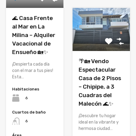
🌊 Casa Frente
al Mar en La
Milina – Alquiler
Vacacional de
Ensueño 🏡✨
🌴🏡 Vendo
¡Despierta cada día
Espectacular
con el mar a tus pies!
Esta…
Casa de 2 Pisos
– Chipipe, a 3
Habitaciones
Cuadras del
6
Malecón 🌊✨
Cuartos de baño
¡Descubre tu hogar
6
ideal en la vibrante y
hermosa ciudad…
Área