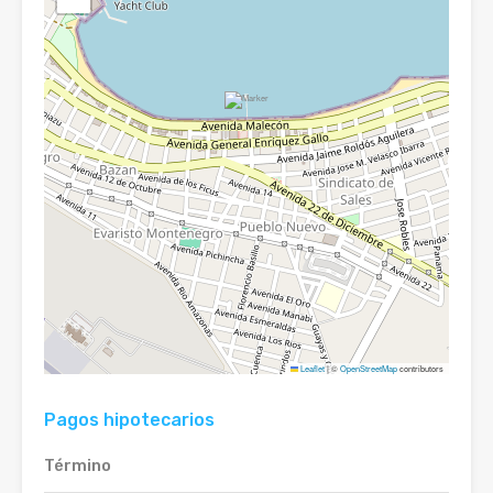
Leaflet
|
©
OpenStreetMap
contributors
Pagos hipotecarios
Término