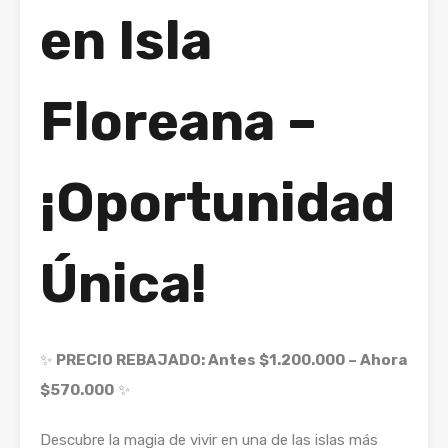
en Isla
Floreana –
¡Oportunidad
Única!
✨
PRECIO REBAJADO: Antes $1.200.000 – Ahora
$570.000
✨
Descubre la magia de vivir en una de las islas más