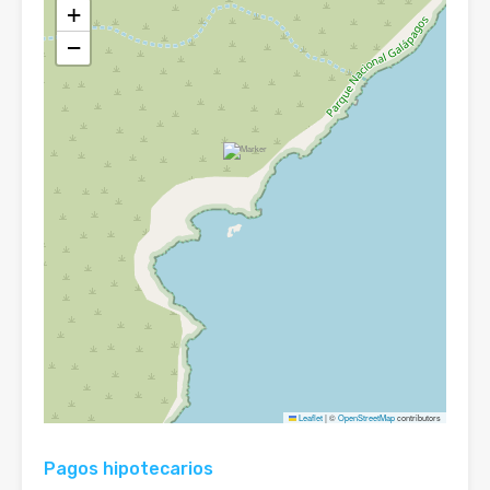
+
−
Leaflet
|
©
OpenStreetMap
contributors
Pagos hipotecarios