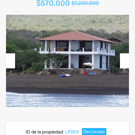
$570,000
$1,200,000
Previous
Next
ID de la propiedad:
LP002
Destacado