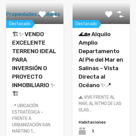
Propiedades Similares
Destacado
Destacado
🏗️✨ VENDO
🌊🏡 Alquilo
EXCELENTE
Amplio
TERRENO IDEAL
Departamento
PARA
Al Pie del Mar en
INVERSIÓN O
Salinas – Vista
PROYECTO
Directa al
INMOBILIARIO ✨
Océano ✨📍
🏗️
🌊 VIVE FRENTE AL
MAR, AL RITMO DE LAS
📍 UBICACIÓN
OLAS…
ESTRATÉGICA –
FRENTE A
Habitaciones
URBANIZACIÓN SAN
3
MARTINO 1…