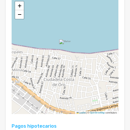
+
−
Leaflet
|
©
OpenStreetMap
contributors
Pagos hipotecarios