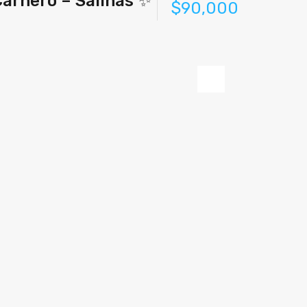
Carnero – Salinas ✨
$90,000
Next