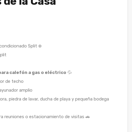
 de la Casa
condicionado Split ❄️
plit
para calefón a gas o eléctrico
💦
dor de techo
yunador amplio
ora, piedra de lavar, ducha de playa y pequeña bodega
ra reuniones o estacionamiento de visitas 🚗