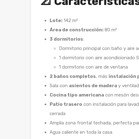
📐 Características
Lote:
142 m²
Área de construcción:
80 m²
3 dormitorios
:
Dormitorio principal con baño y aire a
1 dormitorio con aire acondicionado S
1 dormitorio con aire de ventana
2 baños completos
, más
instalación 
Sala con
asientos de madera
y ventila
Cocina tipo americana
con mesón desa
Patio trasero
con instalación para lavad
cerrada
Amplia zona frontal techada, perfecta pa
Agua caliente en toda la casa