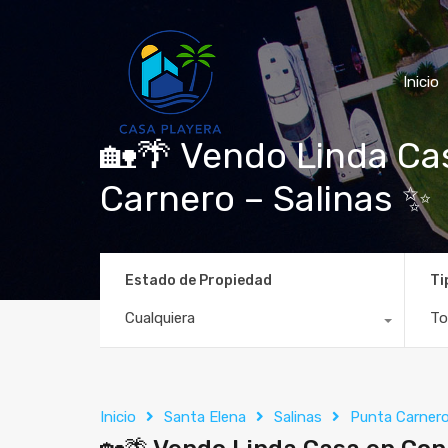
Inicio
🏡🌴 Vendo Linda Cas
Carnero – Salinas ✨
Estado de Propiedad
Ti
Cualquiera
To
Inicio
Santa Elena
Salinas
Punta Carner