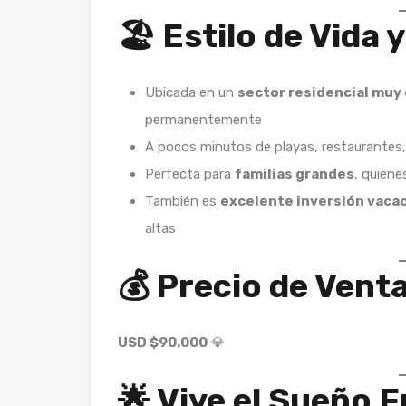
🏖️ Estilo de Vida 
Ubicada en un
sector residencial mu
permanentemente
A pocos minutos de playas, restaurantes,
Perfecta para
familias grandes
, quien
También es
excelente inversión vacac
altas
💰 Precio de Vent
USD $90.000
💎
🌟 Vive el Sueño F