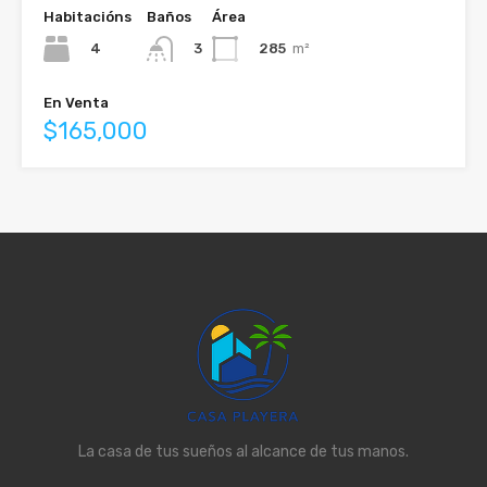
Habitacións
Baños
Área
4
285
m²
3
En Venta
$165,000
La casa de tus sueños al alcance de tus manos.