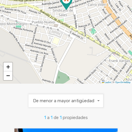
+
−
Leaflet
|
©
OpenStreetMap
De menor a mayor antigüedad
1
a
1
de
1
propiedades