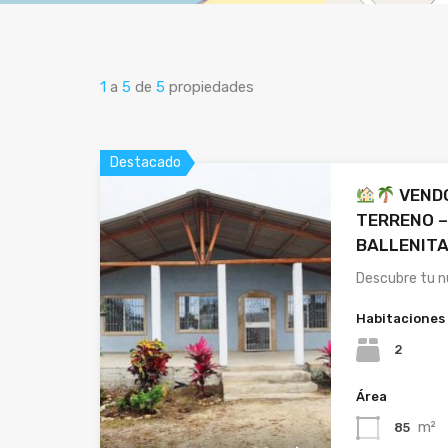
1
a
5
de
5
propiedades
Destacado
VENDO
TERRENO –
BALLENIT
Descubre tu n
Habitaciones
2
Área
m²
85