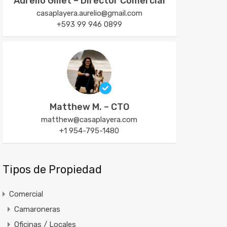
Aurelio Gillet – Director Comercial
casaplayera.aurelio@gmail.com
+593 99 946 0899
Matthew M. – CTO
matthew@casaplayera.com
+1 954-795-1480
Tipos de Propiedad
Comercial
Camaroneras
Oficinas / Locales