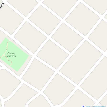
Leaflet
|
©
OpenStreetMap