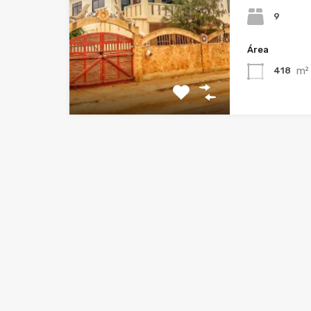
9
Área
m²
418