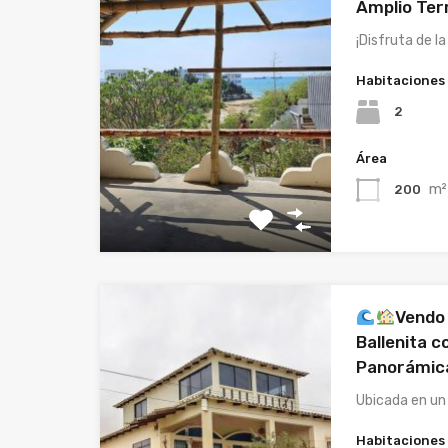
Amplio Te
¡Disfruta de l
Habitaciones
2
Área
m²
200
Vendo
Ballenita c
Panorámica
Ubicada en un
Habitaciones