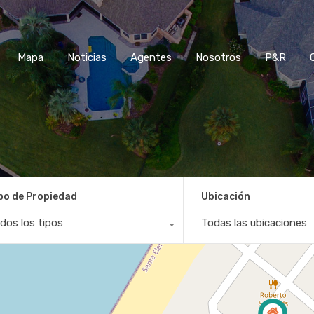
Mapa
Noticias
Agentes
Nosotros
P&R
po de Propiedad
Ubicación
dos los tipos
Todas las ubicaciones